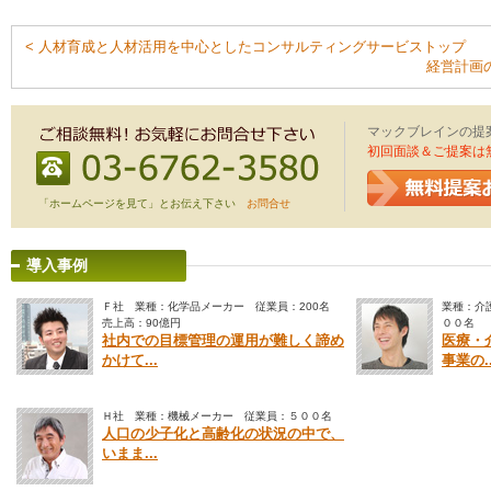
< 人材育成と人材活用を中心としたコンサルティングサービストップ
経営計画
マックブレインの提
初回面談＆ご提案は
「ホームページを見て」とお伝え下さい
お問合せ
導入事例
Ｆ社 業種：化学品メーカー 従業員：200名
業種：介
売上高：90億円
００名
社内での目標管理の運用が難しく諦め
医療・
かけて...
事業の..
Ｈ社 業種：機械メーカー 従業員：５００名
人口の少子化と高齢化の状況の中で、
いまま...