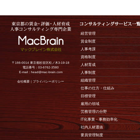
経営管理
賃金制度
人事考課
資格制度
〒166-0014 東京都杉並区松ノ木3-19-18
人材育成
電話番号：03-6762-3580
E-mail：
head@mac-brain.com
人事制度
組織管理
会社概要
｜
プライバシーポリシー
仕事の仕方・仕組み
目標管理
雇用の領域
労務管理の分野
IT化事業・事務効率化
社内人材選抜
要員管理制度