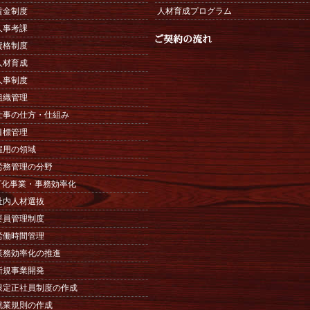
賃金制度
人材育成プログラム
人事考課
資格制度
人材育成
人事制度
組織管理
仕事の仕方・仕組み
目標管理
雇用の領域
労務管理の分野
IT化事業・事務効率化
社内人材選抜
要員管理制度
労働時間管理
業務効率化の推進
新規事業開発
限定正社員制度の作成
就業規則の作成