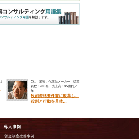
１
C社 業種：化粧品メーカー 従業
員数：400名 売上高：95億円／
対
年
役割資格要件書に改革し、
役割と行動を具体...
賃金制度改善事例