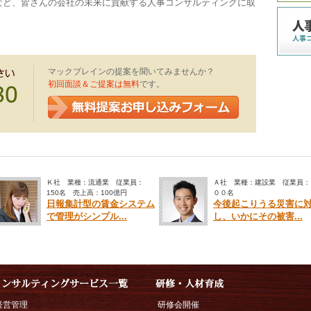
など、皆さんの会社の未来に貢献する人事コンサルティングに取
マックブレインの提案を聞いてみませんか？
初回面談＆ご提案は無料
です。
Ｋ社 業種：流通業 従業員：
Ａ社 業種：建設業 従業員：
150名 売上高：100億円
００名
日報集計型の賃金システム
今後起こりうる災害に
で管理がシンプル...
し、いかにその被害...
経営管理
研修会開催