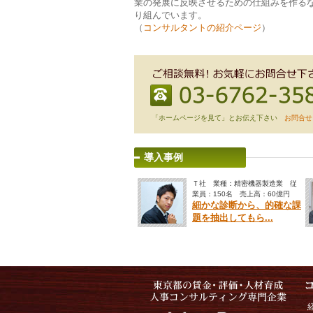
業の発展に反映させるための仕組みを作る
り組んでいます。
（
コンサルタントの紹介ページ
）
「ホームページを見て」とお伝え下さい
お問合せ
導入事例
Ｔ社 業種：精密機器製造業 従
業員：150名 売上高：60億円
細かな診断から、的確な課
題を抽出してもら...