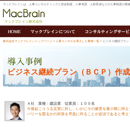
マックブレインは、人事コンサルティングと賃金制度、人事考課、人材育成などの人事制度の整
マックブレイン株式会社
株式会社マックブレイントップページ
>
人事コンサルを導入した事例一覧
> ビジネス継続プラン
ビジネス継続プラン（ＢＣＰ）作成
Ａ社 業種：建設業 従業員：１００名
今後起こりうる災害に対し、いかにその被害を最小限に抑え
バリーを図るかの対策を早急に作ることが必須であると考え