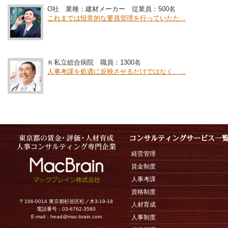
O社 業種：建材メーカー 従業員：500名
これまでは恒常的な要員管理を行っていたた...
Ｋ私立総合病院 職員：1300名
人事考課を処遇に反映させるだけではなく、...
経営管理
賃金制度
人事考課
資格制度
〒166-0014 東京都杉並区松ノ木3-19-18
人材育成
電話番号：03-6762-3580
E-mail：
head@mac-brain.com
人事制度