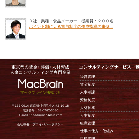
Ｄ社 業種：食品メーカー 従業員：２００名
ポイント制による賞与制度の作成指導の事例...
経営管理
賃金制度
人事考課
資格制度
〒166-0014 東京都杉並区松ノ木3-19-18
人材育成
電話番号：03-6762-3580
E-mail：
head@mac-brain.com
人事制度
組織管理
会社概要
｜
プライバシーポリシー
仕事の仕方・仕組み
目標管理