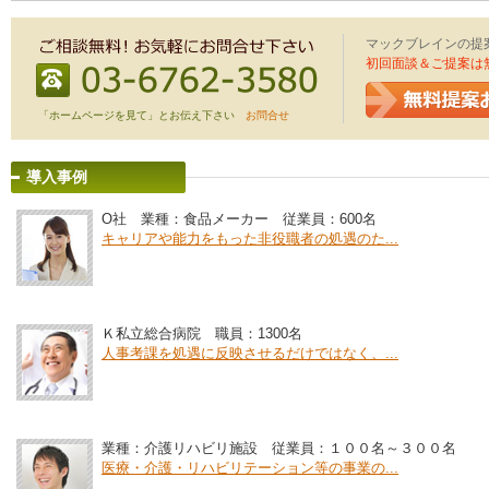
マックブレインの提
初回面談＆ご提案は
「ホームページを見て」とお伝え下さい
お問合せ
導入事例
O社 業種：食品メーカー 従業員：600名
キャリアや能力をもった非役職者の処遇のた...
Ｋ私立総合病院 職員：1300名
人事考課を処遇に反映させるだけではなく、...
業種：介護リハビリ施設 従業員：１００名～３００名
医療・介護・リハビリテーション等の事業の...