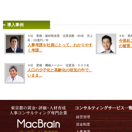
導入事例
Ａ社 業種：建材製造業 従業員数：80名 売上
Ａ社 業
高：20億円／年
今後起
人事考課を社員にとって、わかりやす
の被害..
く考課...
Ｈ社 業種：機械メーカー 従業員：５００名
人口の少子化と高齢化の状況の中で、
いまま...
経営管理
賃金制度
人事考課