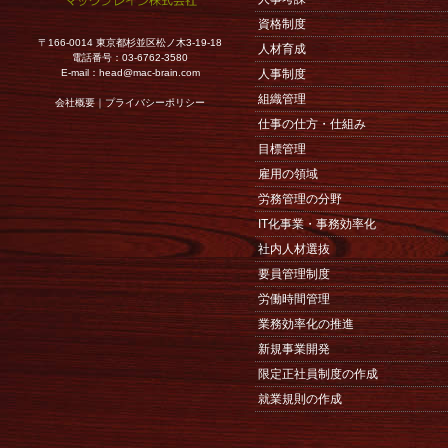
資格制度
〒166-0014 東京都杉並区松ノ木3-19-18
人材育成
電話番号：03-6762-3580
E-mail：
head@mac-brain.com
人事制度
組織管理
会社概要
｜
プライバシーポリシー
仕事の仕方・仕組み
目標管理
雇用の領域
労務管理の分野
IT化事業・事務効率化
社内人材選抜
要員管理制度
労働時間管理
業務効率化の推進
新規事業開発
限定正社員制度の作成
就業規則の作成