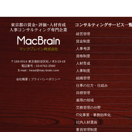
経営管理
賃金制度
人事考課
資格制度
〒166-0014 東京都杉並区松ノ木3-19-18
人材育成
電話番号：03-6762-3580
E-mail：
head@mac-brain.com
人事制度
組織管理
会社概要
｜
プライバシーポリシー
仕事の仕方・仕組み
目標管理
雇用の領域
労務管理の分野
IT化事業・事務効率化
社内人材選抜
要員管理制度