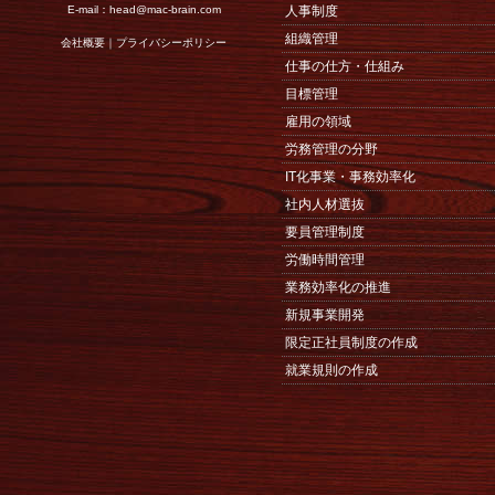
E-mail：
head@mac-brain.com
人事制度
組織管理
会社概要
｜
プライバシーポリシー
仕事の仕方・仕組み
目標管理
雇用の領域
労務管理の分野
IT化事業・事務効率化
社内人材選抜
要員管理制度
労働時間管理
業務効率化の推進
新規事業開発
限定正社員制度の作成
就業規則の作成