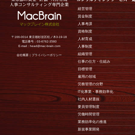
経営管理
賃金制度
人事考課
資格制度
〒166-0014 東京都杉並区松ノ木3-19-18
人材育成
電話番号：03-6762-3580
E-mail：
head@mac-brain.com
人事制度
組織管理
会社概要
｜
プライバシーポリシー
仕事の仕方・仕組み
目標管理
雇用の領域
労務管理の分野
IT化事業・事務効率化
社内人材選抜
要員管理制度
労働時間管理
業務効率化の推進
新規事業開発