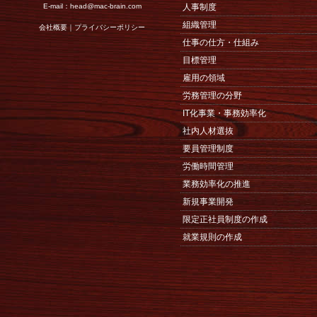
E-mail：
head@mac-brain.com
人事制度
組織管理
会社概要
｜
プライバシーポリシー
仕事の仕方・仕組み
目標管理
雇用の領域
労務管理の分野
IT化事業・事務効率化
社内人材選抜
要員管理制度
労働時間管理
業務効率化の推進
新規事業開発
限定正社員制度の作成
就業規則の作成