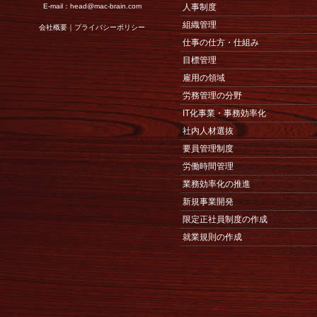
E-mail：
head@mac-brain.com
人事制度
組織管理
会社概要
｜
プライバシーポリシー
仕事の仕方・仕組み
目標管理
雇用の領域
労務管理の分野
IT化事業・事務効率化
社内人材選抜
要員管理制度
労働時間管理
業務効率化の推進
新規事業開発
限定正社員制度の作成
就業規則の作成