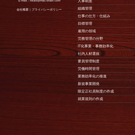
E-mail：
head@mac-brain.com
人事制度
組織管理
会社概要
｜
プライバシーポリシー
仕事の仕方・仕組み
目標管理
雇用の領域
労務管理の分野
IT化事業・事務効率化
社内人材選抜
要員管理制度
労働時間管理
業務効率化の推進
新規事業開発
限定正社員制度の作成
就業規則の作成