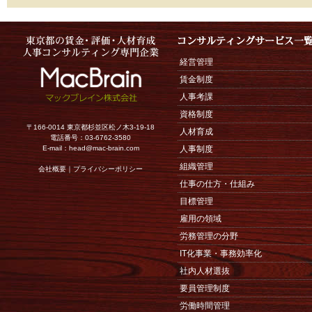
経営管理
賃金制度
人事考課
資格制度
〒166-0014 東京都杉並区松ノ木3-19-18
人材育成
電話番号：03-6762-3580
E-mail：
head@mac-brain.com
人事制度
組織管理
会社概要
｜
プライバシーポリシー
仕事の仕方・仕組み
目標管理
雇用の領域
労務管理の分野
IT化事業・事務効率化
社内人材選抜
要員管理制度
労働時間管理