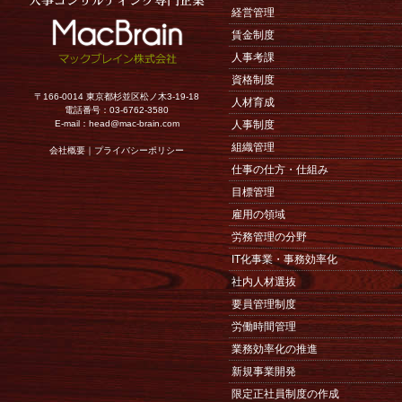
経営管理
賃金制度
人事考課
資格制度
〒166-0014 東京都杉並区松ノ木3-19-18
人材育成
電話番号：03-6762-3580
E-mail：
head@mac-brain.com
人事制度
組織管理
会社概要
｜
プライバシーポリシー
仕事の仕方・仕組み
目標管理
雇用の領域
労務管理の分野
IT化事業・事務効率化
社内人材選抜
要員管理制度
労働時間管理
業務効率化の推進
新規事業開発
限定正社員制度の作成