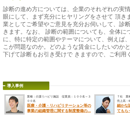
診断の進め方については、企業のそれぞれの実
眼にして、まず充分にヒヤリングをさせて 頂き
業としてご希望やご意見を充分お伺いして、診
きます。なお、 診断の範囲についても、全体に
に、特に特定の範囲やテーマについて、例えば、
こが問題なのか。どのような賃金にしたいのか
下げて診断もお引き受けで きますので、ご利用
導入事例
業種：介護リハビリ施設 従業員：１００名～３
Ｔ社 業
００名
売上高：6
医療・介護・リハビリテーション等の
細かな
事業の組織管理に関する制度整備の...
てもら