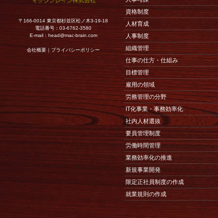
資格制度
〒166-0014 東京都杉並区松ノ木3-19-18
人材育成
電話番号：03-6762-3580
E-mail：
head@mac-brain.com
人事制度
組織管理
会社概要
｜
プライバシーポリシー
仕事の仕方・仕組み
目標管理
雇用の領域
労務管理の分野
IT化事業・事務効率化
社内人材選抜
要員管理制度
労働時間管理
業務効率化の推進
新規事業開発
限定正社員制度の作成
就業規則の作成