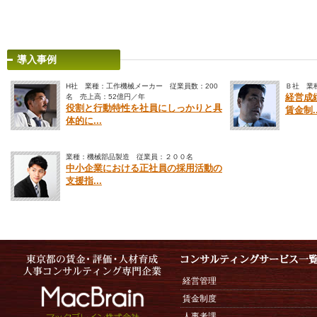
導入事例
H社 業種：工作機械メーカー 従業員数：200
Ｂ社 業
名 売上高：52億円／年
経営成
役割と行動特性を社員にしっかりと具
賃金制..
体的に...
業種：機械部品製造 従業員：２００名
中小企業における正社員の採用活動の
支援指...
経営管理
賃金制度
人事考課