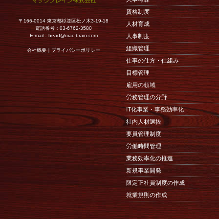
資格制度
〒166-0014 東京都杉並区松ノ木3-19-18
人材育成
電話番号：03-6762-3580
E-mail：
head@mac-brain.com
人事制度
組織管理
会社概要
｜
プライバシーポリシー
仕事の仕方・仕組み
目標管理
雇用の領域
労務管理の分野
IT化事業・事務効率化
社内人材選抜
要員管理制度
労働時間管理
業務効率化の推進
新規事業開発
限定正社員制度の作成
就業規則の作成