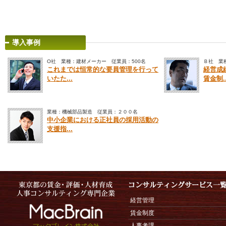
導入事例
O社 業種：建材メーカー 従業員：500名
Ｂ社 業
これまでは恒常的な要員管理を行って
経営成
いたた...
賃金制..
業種：機械部品製造 従業員：２００名
中小企業における正社員の採用活動の
支援指...
経営管理
賃金制度
人事考課